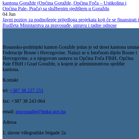
Zakon o radno – pravnom statusu članova Vlade
23
Jan
Javni konkurs za izbor Notara na područje Bosansko – podrinjskog
kantona Goražde (Općina Goražde, Općina Foča – Ustikolina i
Općina Pale- Prača) sa službenim sjedištem u Goraždu
04
Jun
Javni poziov za podnošenje prijedloga projekata koji će se finansirati 
Budžeta Ministarstva za pravosuđe, upravu i radne odnose