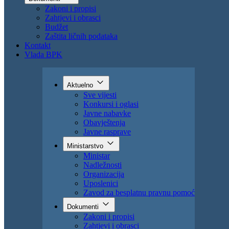
Uposlenici
Zavod za besplatnu pravnu pomoć
Dokumenti
Zakoni i propisi
Zahtjevi i obrasci
Budžet
Zaštita ličnih podataka
Kontakt
Vlada BPK
Aktuelno
Sve vijesti
Konkursi i oglasi
Javne nabavke
Obavještenja
Javne rasprave
Ministarstvo
Ministar
Nadležnosti
Organizacija
Uposlenici
Zavod za besplatnu pravnu pomoć