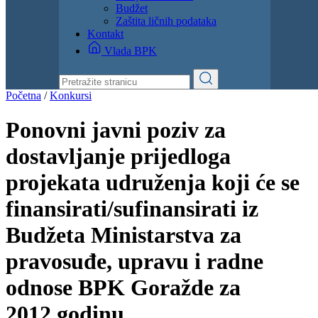
Dokumenti
Zakoni i propisi
Zahtjevi i obrasci
Budžet
Zaštita ličnih podataka
Kontakt
Vlada BPK
Početna
/
Konkursi
Ponovni javni poziv za
dostavljanje prijedloga
projekata udruženja koji će se
finansirati/sufinansirati iz
Budžeta Ministarstva za
pravosuđe, upravu i radne