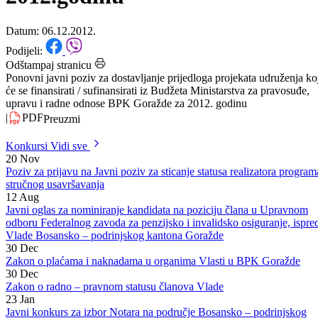
odnose BPK Goražde za
2012.godinu
Datum: 06.12.2012.
Podijeli:
Odštampaj stranicu
Ponovni javni poziv za dostavljanje prijedloga projekata udruženja ko
će se finansirati / sufinansirati iz Budžeta Ministarstva za pravosuđe,
upravu i radne odnose BPK Goražde za 2012. godinu
|
PDF
Preuzmi
Konkursi
Vidi sve
20
Nov
Poziv za prijavu na Javni poziv za sticanje statusa realizatora program
stručnog usavršavanja
12
Aug
Javni oglas za nominiranje kandidata na poziciju člana u Upravnom
odboru Federalnog zavoda za penzijsko i invalidsko osiguranje, ispre
Vlade Bosansko – podrinjskog kantona Goražde
30
Dec
Zakon o plaćama i naknadama u organima Vlasti u BPK Goražde
30
Dec