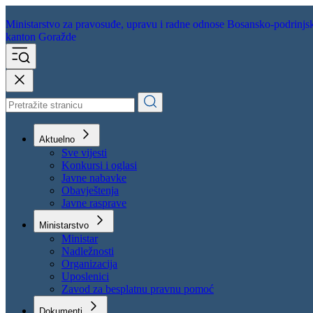
Ministarstvo za pravosuđe,
upravu i radne odnose
Bosansko-podrinjs
kanton Goražde
Aktuelno
Sve vijesti
Konkursi i oglasi
Javne nabavke
Obavještenja
Javne rasprave
Ministarstvo
Ministar
Nadležnosti
Organizacija