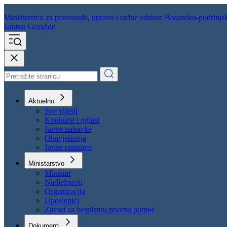
Ministarstvo za pravosuđe,
upravu i radne odnose
Bosansko-podrinjs
kanton Goražde
Aktuelno
Sve vijesti
Konkursi i oglasi
Javne nabavke
Obavještenja
Javne rasprave
Ministarstvo
Ministar
Nadležnosti
Organizacija