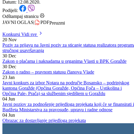
Goražde
Datum: 12.08.2020.
Podijeli:
Odštampaj stranicu
JAVNI OGLAS
|
PDF
Preuzmi
Konkursi
Vidi sve
20
Nov
Poziv za prijavu na Javni poziv za sticanje statusa realizatora program
stručnog usavršavanja
30
Dec
Zakon o plaćama i naknadama u organima Vlasti u BPK Goražde
30
Dec
Zakon o radno – pravnom statusu članova Vlade
23
Jan
Javni konkurs za izbor Notara na područje Bosansko – podrinjskog
kantona Goražde (Općina Goražde, Općina Foča – Ustikolina i
Općina Pale- Prača) sa službenim sjedištem u Goraždu
04
Jun
Javni poziov za podnošenje prijedloga projekata koji će se finansirati 
Budžeta Ministarstva za pravosuđe, upravu i radne odnose
04
Jun