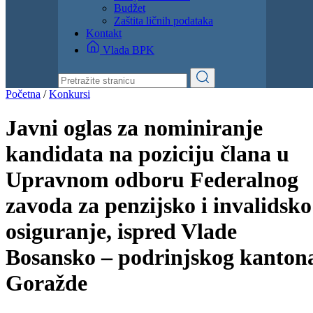
Dokumenti
Zakoni i propisi
Zahtjevi i obrasci
Budžet
Zaštita ličnih podataka
Kontakt
Vlada BPK
Početna
/
Konkursi
Javni oglas za nominiranje
kandidata na poziciju člana u
Upravnom odboru Federalnog
zavoda za penzijsko i invalidsko
osiguranje, ispred Vlade
Bosansko – podrinjskog kanton