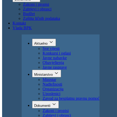
Uposlenici
Zavod za besplatnu pravnu pomoć
Dokumenti
Zakoni i propisi
Zahtjevi i obrasci
Budžet
Zaštita ličnih podataka
Kontakt
Vlada BPK
Aktuelno
Sve vijesti
Konkursi i oglasi
Javne nabavke
Obavještenja
Javne rasprave
Ministarstvo
Ministar
Nadležnosti
Organizacija
Uposlenici
Zavod za besplatnu pravnu pomoć