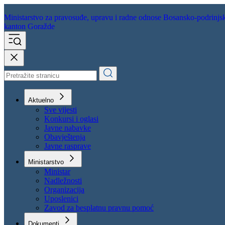
Ministarstvo za pravosuđe,
upravu i radne odnose
Bosansko-podrinjs
kanton Goražde
Aktuelno
Sve vijesti
Konkursi i oglasi
Javne nabavke
Obavještenja
Javne rasprave
Ministarstvo
Ministar
Nadležnosti
Organizacija