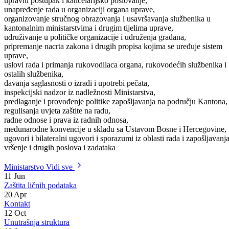
sistem uprave u Kantonu,
organizacija i način rada organa uprave,
upravni postupak i kancelarijsko poslovanje,
unapređenje rada u organizaciji organa uprave,
organizovanje stručnog obrazovanja i usavršavanja službenika u
kantonalnim ministarstvima i drugim tijelima uprave,
udruživanje u političke organizacije i udruženja građana,
pripremanje nacrta zakona i drugih propisa kojima se uređuje sistem
uprave,
uslovi rada i primanja rukovodilaca organa, rukovodećih službenika i
ostalih službenika,
davanja saglasnosti o izradi i upotrebi pečata,
inspekcijski nadzor iz nadležnosti Ministarstva,
predlaganje i provođenje politike zapošljavanja na području Kantona,
regulisanja uvjeta zaštite na radu,
radne odnose i prava iz radnih odnosa,
međunarodne konvencije u skladu sa Ustavom Bosne i Hercegovine,
ugovori i bilateralni ugovori i sporazumi iz oblasti rada i zapošljavanja
vršenje i drugih poslova i zadataka
Ministarstvo
Vidi sve
11
Jun
Zaštita ličnih podataka
20
Apr