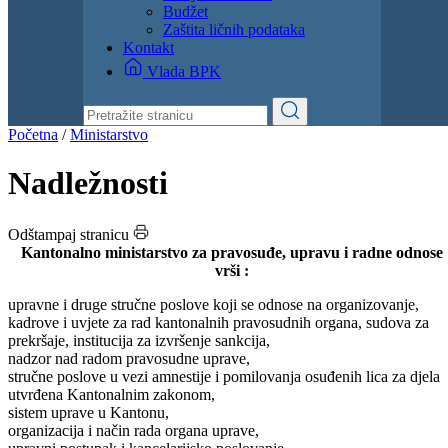
Dokumenti
Zakoni i propisi
Zahtjevi i obrasci
Budžet
Zaštita ličnih podataka
Kontakt
Vlada BPK
Početna
/
Ministarstvo
Nadležnosti
Odštampaj stranicu
Kantonalno ministarstvo za pravosuđe, upravu i radne odnose
vrši :
upravne i druge stručne poslove koji se odnose na organizovanje,
kadrove i uvjete za rad kantonalnih pravosudnih organa, sudova za
prekršaje, institucija za izvršenje sankcija,
nadzor nad radom pravosudne uprave,
stručne poslove u vezi amnestije i pomilovanja osuđenih lica za djela
utvrđena Kantonalnim zakonom,