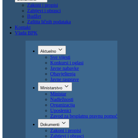
Uposlenici
Zavod za besplatnu pravnu pomoć
Dokumenti
Zakoni i propisi
Zahtjevi i obrasci
Budžet
Zaštita ličnih podataka
Kontakt
Vlada BPK
Aktuelno
Sve vijesti
Konkursi i oglasi
Javne nabavke
Obavještenja
Javne rasprave
Ministarstvo
Ministar
Nadležnosti
Organizacija
Uposlenici
Zavod za besplatnu pravnu pomoć