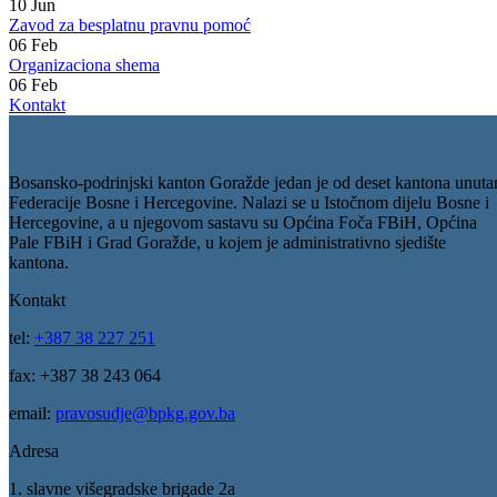
Kontakt
12
Oct
Unutrašnja struktura
10
Jun
Zavod za besplatnu pravnu pomoć
06
Feb
Organizaciona shema
06
Feb
Kontakt