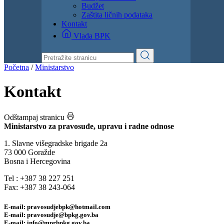
Dokumenti
Zakoni i propisi
Zahtjevi i obrasci
Budžet
Zaštita ličnih podataka
Kontakt
Vlada BPK
Početna
/
Ministarstvo
Kontakt
Odštampaj stranicu
Ministarstvo za pravosuđe, upravu i radne odnose
1. Slavne višegradske brigade 2a
73 000 Goražde
Bosna i Hercegovina
Tel : +387 38 227 251
Fax: +387 38 243-064