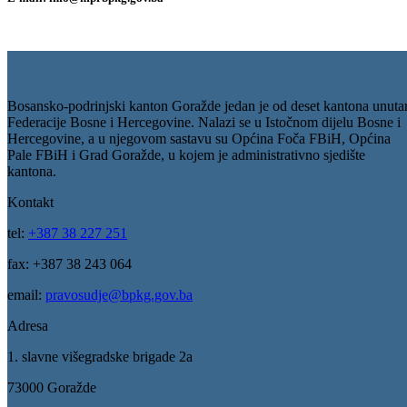
E-mail: pravosudjebpk@hotmail.com
E-mail: pravosudje@bpkg.gov.ba
E-mail: info@mprbpkg.gov.ba