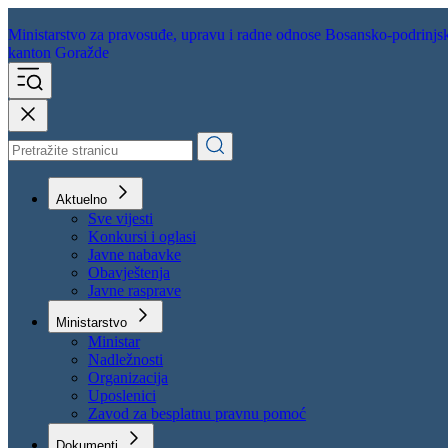
Ministarstvo za pravosuđe,
upravu i radne odnose
Bosansko-podrinjs
kanton Goražde
Aktuelno
Sve vijesti
Konkursi i oglasi
Javne nabavke
Obavještenja
Javne rasprave
Ministarstvo
Ministar
Nadležnosti
Organizacija