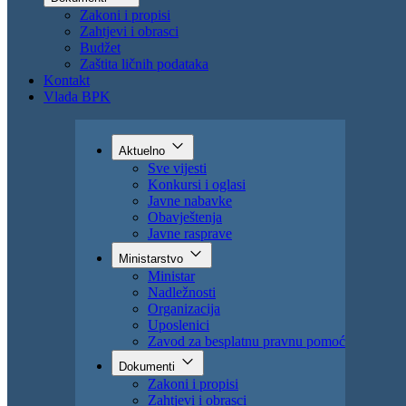
Uposlenici
Zavod za besplatnu pravnu pomoć
Dokumenti
Zakoni i propisi
Zahtjevi i obrasci
Budžet
Zaštita ličnih podataka
Kontakt
Vlada BPK
Aktuelno
Sve vijesti
Konkursi i oglasi
Javne nabavke
Obavještenja
Javne rasprave
Ministarstvo
Ministar
Nadležnosti
Organizacija
Uposlenici
Zavod za besplatnu pravnu pomoć