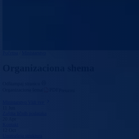
Početna
/
Ministarstvo
Organizaciona shema
Odštampaj stranicu
Organizaciona šema
|
PDF
Preuzmi
Ministarstvo
Vidi sve
11
Jun
Zaštita ličnih podataka
20
Apr
Kontakt
12
Oct
Unutrašnja struktura