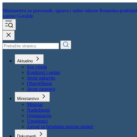
Ministarstvo za pravosuđe,
upravu i radne odnose
Bosansko-podrinjs
kanton Goražde
Aktuelno
Sve vijesti
Konkursi i oglasi
Javne nabavke
Obavještenja
Javne rasprave
Ministarstvo
Ministar
Nadležnosti
Organizacija