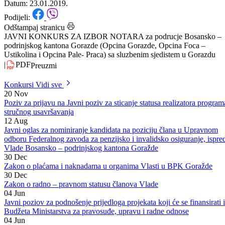
Goraždu
Datum: 23.01.2019.
Podijeli:
Odštampaj stranicu
JAVNI KONKURS ZA IZBOR NOTARA za podrucje Bosansko –
podrinjskog kantona Gorazde (Opcina Gorazde, Opcina Foca –
Ustikolina i Opcina Pale- Praca) sa sluzbenim sjedistem u Gorazdu
|
PDF
Preuzmi
Konkursi
Vidi sve
20
Nov
Poziv za prijavu na Javni poziv za sticanje statusa realizatora program
stručnog usavršavanja
12
Aug
Javni oglas za nominiranje kandidata na poziciju člana u Upravnom
odboru Federalnog zavoda za penzijsko i invalidsko osiguranje, ispre
Vlade Bosansko – podrinjskog kantona Goražde
30
Dec
Zakon o plaćama i naknadama u organima Vlasti u BPK Goražde
30
Dec
Zakon o radno – pravnom statusu članova Vlade
04
Jun