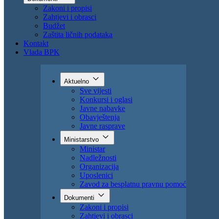
Uposlenici
Zavod za besplatnu pravnu pomoć
Dokumenti
Zakoni i propisi
Zahtjevi i obrasci
Budžet
Zaštita ličnih podataka
Kontakt
Vlada BPK
Aktuelno
Sve vijesti
Konkursi i oglasi
Javne nabavke
Obavještenja
Javne rasprave
Ministarstvo
Ministar
Nadležnosti
Organizacija
Uposlenici
Zavod za besplatnu pravnu pomoć