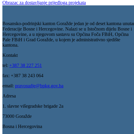
Javni poziov za podnošenje prijedloga projekata koji će se finansirati 
Budžeta Ministarstva za pravosuđe, upravu i radne odnose
04
Jun
Obrazac za dostavljanje prijedloga projekata