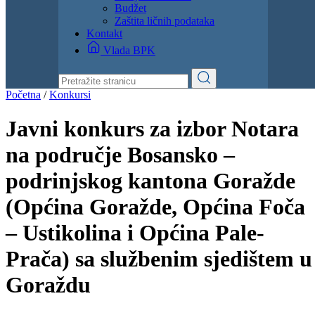
Dokumenti
Zakoni i propisi
Zahtjevi i obrasci
Budžet
Zaštita ličnih podataka
Kontakt
Vlada BPK
Početna
/
Konkursi
Javni konkurs za izbor Notara
na područje Bosansko –
podrinjskog kantona Goražde
(Općina Goražde, Općina Foča
– Ustikolina i Općina Pale-
Prača) sa službenim sjedištem u