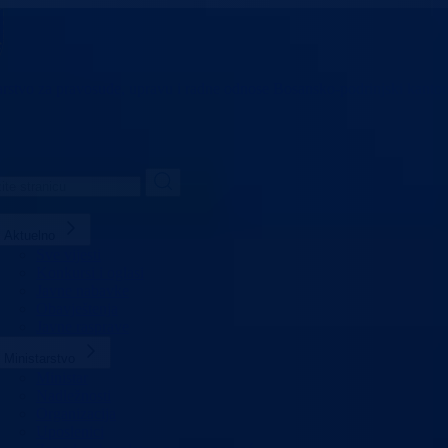
arstvo za pravosuđe,
upravu i radne odnose
Bosansko-podrinjski kanto
Aktuelno
Sve vijesti
Konkursi i oglasi
Javne nabavke
Obavještenja
Javne rasprave
Ministarstvo
Ministar
Nadležnosti
Organizacija
Uposlenici