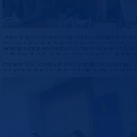
„ Praksa je da prvo obavimo sastanke sa predsjednicima sudova kao i
možemo pomoći u unaprjeđenju uslova rada sudova i tužilaštava, u 
pandemije te popunjenosti sudova jer, primjerice Kantonalni sud je u 
kvalitet i kvantitet, rad sudova je na zavidnom nivou“ – ocijenio je
Premijerka BPK Goražde Aida Obuća, pozivajući se na informacije VST
podrinjskom kantonu Goražde može biti svijetli primjer pravosuđa u 