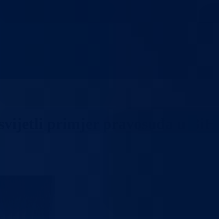
vijetli primjer pravosuđa u BiH