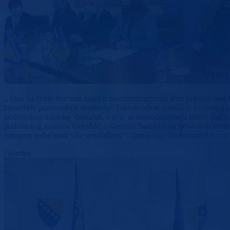
„ Ono na čemu moramo raditi u narednom periodu jeste popunjenost ka
kapacitete pravosudnih institucija. Takođe bih se zahvalila na dobroj
podrinjskog kantona Goražde, a tiču se neprocesuiranja ratnih zločina
podrinjskog kantona Goražde i Kantona Sarajevo na rješavanju predm
Sarajevo treba imati više senzibiliteta i cijeniti ono što Kantonaln
Galerija