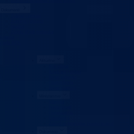
Zavod za besplatnu pravnu pomoć
Dokumenti
Zakoni i propisi
Zahtjevi i obrasci
Budžet
Zaštita ličnih podataka
Kontakt
Vlada BPK
Aktuelno
Sve vijesti
Konkursi i oglasi
Javne nabavke
Obavještenja
Javne rasprave
Ministarstvo
Ministar
Nadležnosti
Organizacija
Uposlenici
Zavod za besplatnu pravnu pomoć
Dokumenti