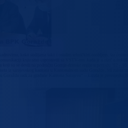
drovima, kako sudijama tako i ostalim tehničkim osobljem, što ćemo r
 komunikaciji koju smo uspostavili sa VSTV-om kada je u riječ o nekolik
 koji su se desili na području Gornje-drinske regije u periodu ‘92 – 95
eta iz sarajevskog kantona u Kantonalnom sudu Goražde. Mi zaista sm
i sud u Goraždu radi za građane Kantona Sarajevo“ – kazala je premijer