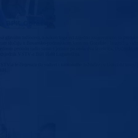
 sa glavnim tužiocem, a nakon toga svi zajedno razgovaramo sa predstav
ovom slučaju u Bosansko-podrinjskom kantonu Goražde. Imajući u vidu 
jednom periodu radio samo s jednim pa onda dva izvršioca, Općinski sud 
 predsjednik VSTV-a BiH Halil Lagumdžija.
V-a te činjenicu da sudovi i kantonalno tužilaštvo u Goraždu imaju ja
BiH.