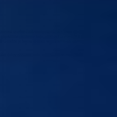
nicima izvršne i zakonodavne vlasti o tome na koji način zajedno
objektivne okolnosti koje prate rad pravosuđa u ovom kantonu, od
Goražde je bio sa ukupno troje izvršilaca, uzimajući u obzir sve to i
ko dobre rezultate rada, ocijenila je da pravosuđe u Bosansko-