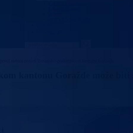
Zakoni i propisi
Zahtjevi i obrasci
Budžet
Zaštita ličnih podataka
Kontakt
Vlada BPK
u prvoj radnoj posjeti Bosansko-podrinjskom kantonu Goražde
om kantonu Goražde može biti s