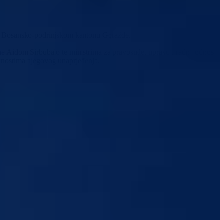
eti Bosansko-podrinjskom kantonu Goražde.
Aidom Sirbubalo te ministrima za pravosuđe, upravu i radne odnose 
ućnostima njegovog unaprjeđenja.