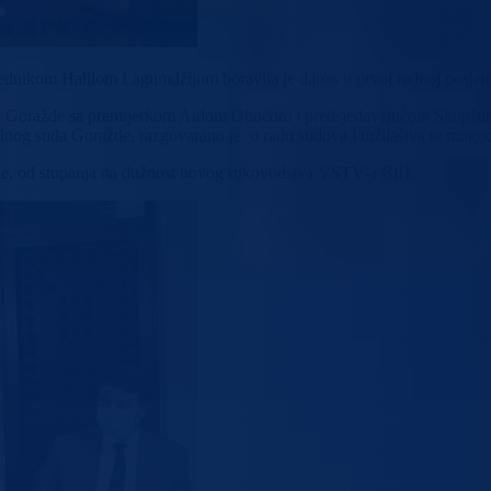
sjednikom Halilom Lagumdžijom boravila je danas u prvoj radnoj posj
 Goražde sa premijerkom Aidom Obućom i predsjedavajućom Skupštine 
nalnog suda Goražde, razgovarano je o radu sudova i tužilaštva te mog
žde, od stupanja na dužnost novog rukovodstva VSTV-a BiH.