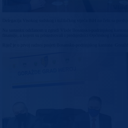
Delegacija Visokog sudskog i tužilačkog vijeća BiH na čelu sa pred
Na sastanku održanom u zgradi Vlade Bosansko-podrinjskog kantona
finansije, a kojem su prisustvovali i predsjednici Općinskog i Kanto
Riječ je o prvoj radnoj posjeti Bosansko-podrinjskog kantona Gora