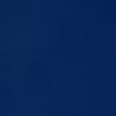
aditi zajedno u dogovoru sa VSTV-om te materijalno –tehnički jačati
o neriješenih pitanja koja su se delegirala s područja Bosansko-
 godina, kao i nekoliko pitanja koja su vezana za saradnju Bosansko-
atramo da je saradnja između dva kantona jako bitna i da Kanton
ka Bosansko-podrinjskog kantona Goražde.