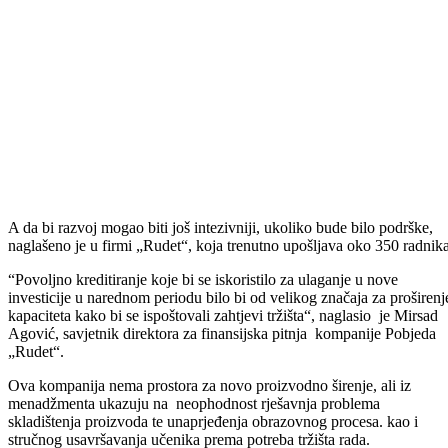
Tokom sastanaka, iskazana je spremnost za nastavak saradnje koja će
doprinijeti stvaranju boljih uslova za poslovanje lokalnih privrednih
subjekata koje trenutno upošljavaju više od 1.800 radnika te stvaranj
pretpostavki za proširenje kapaciteta proizvodnje i otvaranju novih
radnih mjesta.