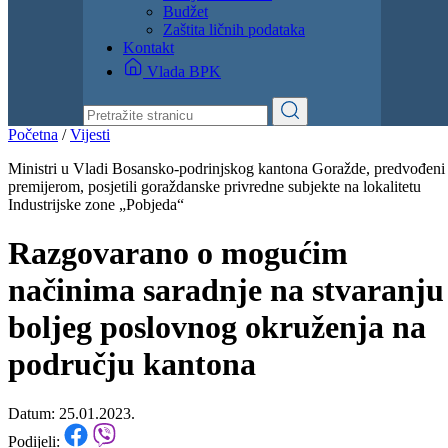
Dokumenti
Zakoni i propisi
Zahtjevi i obrasci
Budžet
Zaštita ličnih podataka
Kontakt
Vlada BPK
Početna
/
Vijesti
Ministri u Vladi Bosansko-podrinjskog kantona Goražde, predvođeni
premijerom, posjetili goraždanske privredne subjekte na lokalitetu
Industrijske zone „Pobjeda“
Razgovarano o mogućim
načinima saradnje na stvaranju
boljeg poslovnog okruženja na
području kantona