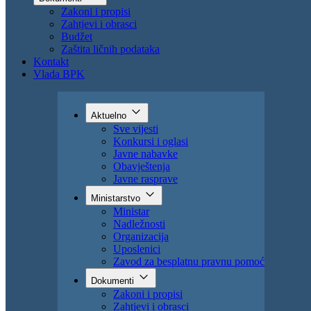
Uposlenici
Zavod za besplatnu pravnu pomoć
Dokumenti
Zakoni i propisi
Zahtjevi i obrasci
Budžet
Zaštita ličnih podataka
Kontakt
Vlada BPK
Aktuelno
Sve vijesti
Konkursi i oglasi
Javne nabavke
Obavještenja
Javne rasprave
Ministarstvo
Ministar
Nadležnosti
Organizacija
Uposlenici
Zavod za besplatnu pravnu pomoć