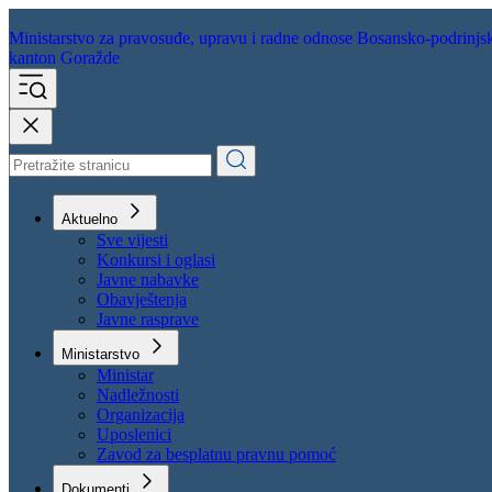
Ministarstvo za pravosuđe,
upravu i radne odnose
Bosansko-podrinjs
kanton Goražde
Aktuelno
Sve vijesti
Konkursi i oglasi
Javne nabavke
Obavještenja
Javne rasprave
Ministarstvo
Ministar
Nadležnosti
Organizacija