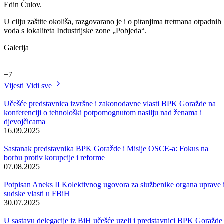
A da bi razvoj mogao biti još intezivniji, ukoliko bude bilo podrške,
naglašeno je u firmi „Rudet“, koja trenutno upošljava oko 350 radnika
“Povoljno kreditiranje koje bi se iskoristilo za ulaganje u nove
investicije u narednom periodu bilo bi od velikog značaja za proširenj
kapaciteta kako bi se ispoštovali zahtjevi tržišta“, naglasio je Mirsad
Agović, savjetnik direktora za finansijska pitnja kompanije Pobjeda
„Rudet“.
Ova kompanija nema prostora za novo proizvodno širenje, ali iz
menadžmenta ukazuju na neophodnost rješavnja problema
skladištenja proizvoda te unaprjeđenja obrazovnog procesa. kao i
stručnog usavršavanja učenika prema potreba tržišta rada.