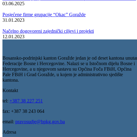
„Nastojat ćemo pružiti podršku rješavanju problema kada je u pitanju
skladištenje, ali i unaprijediti obrazovni proces u školama kako bi se
obezbijedio budući kadar za potrebe tržišta rada“-kazao je premijer
Edin Ćulov.
U cilju zaštite okoliša, razgovarano je i o pitanjima tretmana otpadnih
voda s lokaliteta Industrijske zone „Pobjeda“.
Galerija