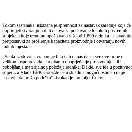
Ministri u Vladi Bosansko-podrinjskog kantona Goražde, predvođeni
premijerom Edinom Ćulovom danas su posjetili goraždanske privred
subjekte na lokalitetu Industrijske zone „Pobjeda“.
Osim upoznavanja novog saziva Vlade Bosansko-podrinjskog kanto
Goražde s menadžmentom firmi UNIS „Ginex“ d.d., Pobjeda
„Technology“, Tvornica alata „Goražde“ i Pobjeda „Rudet“ , cilj
posjete bili su i razgovori o mogućim načinima saradnje na stvaranju
boljeg poslovnog okruženja na području kantona.