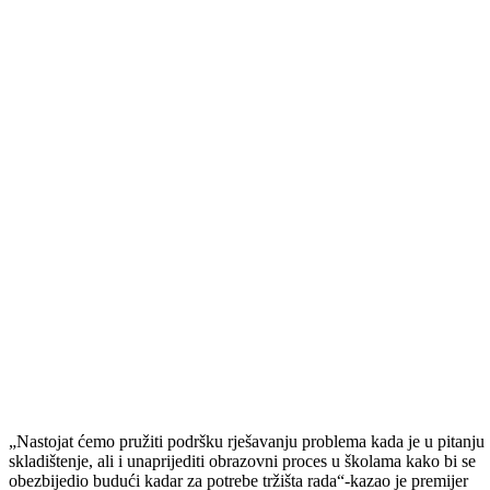
„Veliko zadovoljstvo nam je bilo čuti danas da su sve ove firme u
velikom usponu kada je u pitanju unaprjeđenje proizvodnje, ali i
poboljšanje materijalnog položaja radnika. Dakle, sve ide u pozitivn
smjeru, a Vlada BPK Goražde će u skladu s mogućnostima i dalje
nastaviti da pruža podršku“ -istakao je premijer Ćulov.