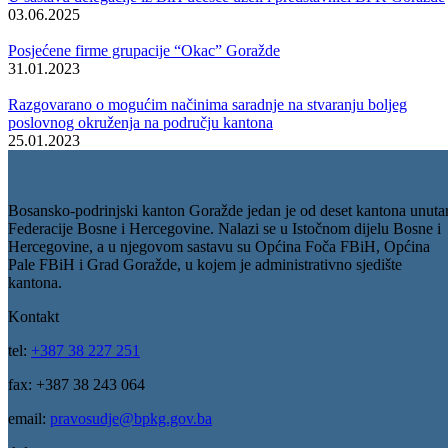
„Agencija za zaštitu ličnih podataka je stava da bez obzira na Odluku
navedeni obim i vrste podataka po svom karakteru ne predstavljaju
podatke koji trebaju biti skriveni od javnosti, osim za radna mjesta
koja po prirodi posla to zahtijevaju u cilju zaštite integriteta posla i
života izvršilaca, kao što je u vezi sa istragom krivičnih djela, dok za
sva ostala lica koja su obuhvaćena ovim odlukama nema nikakvih
smetnji da budu dostavljeni podaci. Znači, ne utiče se na lične podatk
i ne vidim nikakvu smetnju da ovi podaci budu objavljeni“-riječi su
ministrice za pravosuđe, upravu i radne odnose BPK Goražde Nataše
Danojlić.
Krajem mjeseca oktobra, link sa Registrom proslijeđen je svim
institucijama, javnim ustanovama i preduzećima da izvrše uvid i
posljednje provjere podataka prije zvaničnog objavljivanja a nakon
toga, Registar će biti dostupan široj javnosti.
Vijesti
Vidi sve