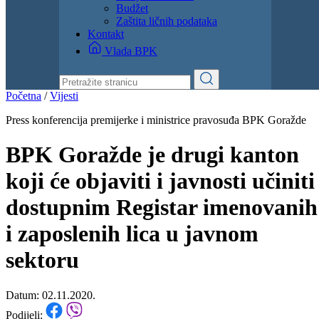
Dokumenti
Zakoni i propisi
Zahtjevi i obrasci
Budžet
Zaštita ličnih podataka
Kontakt
Vlada BPK
Početna
/
Vijesti
Press konferencija premijerke i ministrice pravosuđa BPK Goražde
BPK Goražde je drugi kanton
koji će objaviti i javnosti učiniti
dostupnim Registar imenovanih
i zaposlenih lica u javnom
sektoru