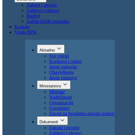
Uposlenici
Zavod za besplatnu pravnu pomoć
Dokumenti
Zakoni i propisi
Zahtjevi i obrasci
Budžet
Zaštita ličnih podataka
Kontakt
Vlada BPK
Aktuelno
Sve vijesti
Konkursi i oglasi
Javne nabavke
Obavještenja
Javne rasprave
Ministarstvo
Ministar
Nadležnosti
Organizacija
Uposlenici
Zavod za besplatnu pravnu pomoć