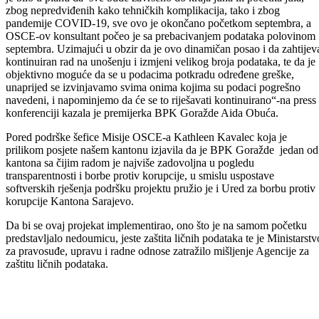
Prema riječima premijerke Bosansko-podrinjskog kantona Goražde
Aide Obuće, uspostava registra će predstavljati mehanizam za
sprječavanje sukoba privatnog interesa pojedinaca koji obavljaju javn
funkciju te doprinijeti jačanju integriteta, objektivnosti, nepristrasnosti 
transparentnosti u vršenju javnih funkcija kojim će se, između ostalog
stvoriti pretpostavke za podizanje nivoa povjerenja građana u
institucije Kantona. S obzirom da ovakav Registar zahtijeva određene
tehničke i informatičke preduslove za normalno funkcionisanje i
dostupnost većem broju korisnika, što je iziskivalo značajna finansijs
sredstva koja nisu bila planirana u Budžetu, kupovina softwerskih
rješenja i nadoknada za IT stručnjake koji će osposobiti web aplikacij
bit će finansirana zahvaljujući Misiji OSCE-a u BiH.