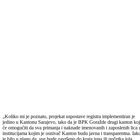
Premijerka Bosansko-podrinjskog kantona Goražde Aida Obuća i
ministrica za pravosuđe, upravu i radne odnose Nataša Danojlić
upriličile su danas press konferenciju na kojoj su govorile o
implementaciji projekta uspostave Registra imenovanih i zaposlenih
lica u javnom sektoru na području Bosansko-podrinjskog kantona
Goražde.
Aktivnosti koje su prethodile formiranju Registra zaposlenih i
imenovanih lica na području ovog kantona, nakon donošenja odluka
Vlade BPK Goražde, vodili su Ministarstvo za pravosuđe, upravu i
radne odnose i Ministarstvo za finansije, a podaci prikupljeni u
registar široj javnosti će biti dostupni početkom naredne sedmice.