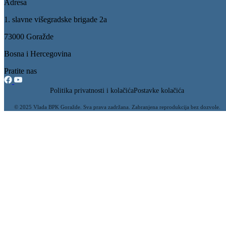
Učešće predstavnica izvršne i zakonodavne vlasti BPK Goražde na
konferenciji o tehnološki potpomognutom nasilju nad ženama i
djevojčicama
16.09.2025