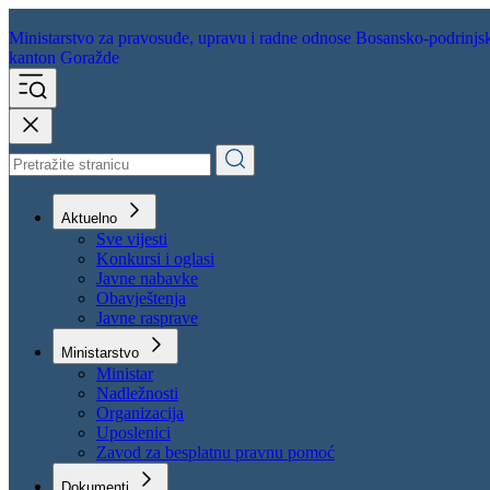
Ministarstvo za pravosuđe,
upravu i radne odnose
Bosansko-podrinjs
kanton Goražde
Aktuelno
Sve vijesti
Konkursi i oglasi
Javne nabavke
Obavještenja
Javne rasprave
Ministarstvo
Ministar
Nadležnosti
Organizacija