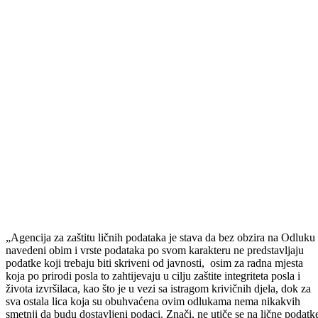
„Koliko mi je poznato, projekat uspostave registra implementiran je
jedino u Kantonu Sarajevo, tako da je BPK Goražde drugi kanton koj
će omogućiti da sva primanja i naknade imenovanih i zaposlenih lica 
institucijama kojim je osnivač Kanton budu javna i transparentna.
Iak
je bilo u planu da sve bude završeno do kraja juna ili početka jula,
zbog nepredviđenih kako tehničkih komplikacija, tako i zbog
pandemije COVID-19, sve ovo je okončano početkom septembra, a
OSCE-ov konsultant počeo je sa prebacivanjem podataka polovinom
septembra. Uzimajući u obzir da je ovo dinamičan posao i da zahtijev
kontinuiran rad na unošenju i izmjeni velikog broja podataka, te da je
objektivno moguće da se u podacima potkradu određene greške,
unaprijed se izvinjavamo svima onima kojima su podaci pogrešno
navedeni, i napominjemo da će se to riješavati kontinuirano“-na press
konferenciji kazala je premijerka BPK Goražde Aida Obuća.