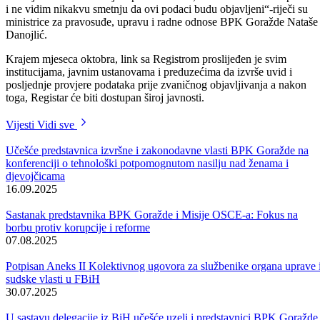
Pored podrške šefice Misije OSCE-a Kathleen Kavalec koja je
prilikom posjete našem kantonu izjavila da je BPK Goražde jedan od
kantona sa čijim radom je najviše zadovoljna u pogledu
transparentnosti i borbe protiv korupcije, u smislu uspostave
softverskih rješenja podršku projektu pružio je i Ured za borbu protiv
korupcije Kantona Sarajevo.
Da bi se ovaj projekat implementirao, ono što je na samom početku
predstavljalo nedoumicu, jeste zaštita ličnih podataka te je Ministarstv
za pravosuđe, upravu i radne odnose zatražilo mišljenje Agencije za
zaštitu ličnih podataka.