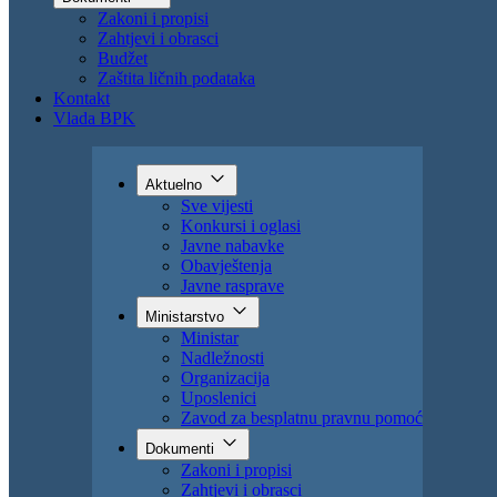
Zakoni i propisi
Zahtjevi i obrasci
Budžet
Zaštita ličnih podataka
Kontakt
Vlada BPK
Aktuelno
Sve vijesti
Konkursi i oglasi
Javne nabavke
Obavještenja
Javne rasprave
Ministarstvo
Ministar
Nadležnosti
Organizacija
Uposlenici
Zavod za besplatnu pravnu pomoć
Dokumenti
Zakoni i propisi
Zahtjevi i obrasci