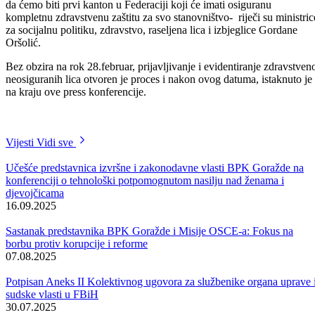
da ćemo biti prvi kanton u Federaciji koji će imati osiguranu
kompletnu zdravstvenu zaštitu za svo stanovništvo- riječi su ministric
za socijalnu politiku, zdravstvo, raseljena lica i izbjeglice Gordane
Oršolić.
Bez obzira na rok 28.februar, prijavljivanje i evidentiranje zdravstven
neosiguranih lica otvoren je proces i nakon ovog datuma, istaknuto je
na kraju ove press konferencije.
Vijesti
Vidi sve
Učešće predstavnica izvršne i zakonodavne vlasti BPK Goražde na
konferenciji o tehnološki potpomognutom nasilju nad ženama i
djevojčicama
16.09.2025
Sastanak predstavnika BPK Goražde i Misije OSCE-a: Fokus na
borbu protiv korupcije i reforme
07.08.2025
Potpisan Aneks II Kolektivnog ugovora za službenike organa uprave 
sudske vlasti u FBiH
30.07.2025