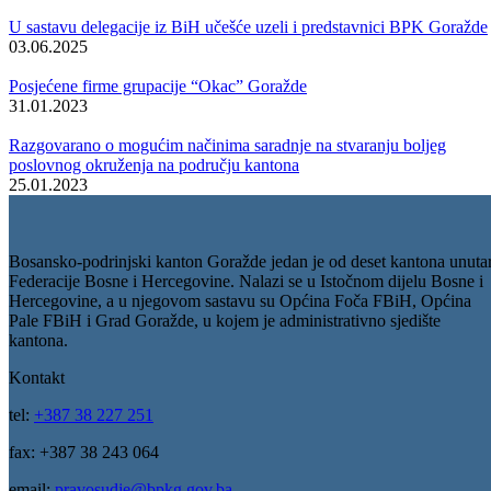
U sastavu delegacije iz BiH učešće uzeli i predstavnici BPK Goražde
03.06.2025
Posjećene firme grupacije “Okac” Goražde
31.01.2023
Razgovarano o mogućim načinima saradnje na stvaranju boljeg
poslovnog okruženja na području kantona
25.01.2023
Bosansko-podrinjski kanton Goražde jedan je od deset kantona unuta
Federacije Bosne i Hercegovine. Nalazi se u Istočnom dijelu Bosne i
Hercegovine, a u njegovom sastavu su Općina Foča FBiH, Općina
Pale FBiH i Grad Goražde, u kojem je administrativno sjedište
kantona.
Kontakt
tel:
+387 38 227 251
fax: +387 38 243 064
email:
pravosudje@bpkg.gov.ba