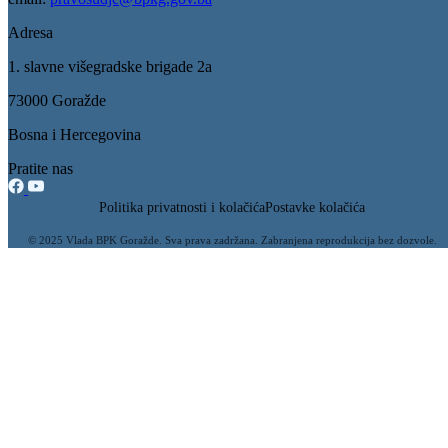
Adresa
1. slavne višegradske brigade 2a
73000 Goražde
Bosna i Hercegovina
Pratite nas
Politika privatnosti i kolačića
Postavke kolačića
© 2025 Vlada BPK Goražde. Sva prava zadržana. Zabranjena reprodukcija bez dozvole.