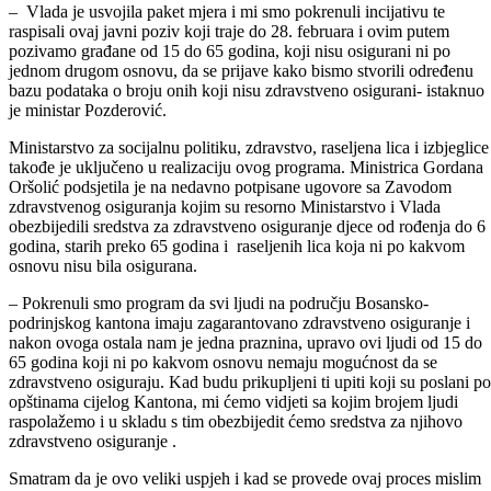
– Vlada je usvojila paket mjera i mi smo pokrenuli incijativu te
raspisali ovaj javni poziv koji traje do 28. februara i ovim putem
pozivamo građane od 15 do 65 godina, koji nisu osigurani ni po
jednom drugom osnovu, da se prijave kako bismo stvorili određenu
bazu podataka o broju onih koji nisu zdravstveno osigurani- istaknuo
je ministar Pozderović.
Ministarstvo za socijalnu politiku, zdravstvo, raseljena lica i izbjeglice
takođe je uključeno u realizaciju ovog programa. Ministrica Gordana
Oršolić podsjetila je na nedavno potpisane ugovore sa Zavodom
zdravstvenog osiguranja kojim su resorno Ministarstvo i Vlada
obezbijedili sredstva za zdravstveno osiguranje djece od rođenja do 6
godina, starih preko 65 godina i raseljenih lica koja ni po kakvom
osnovu nisu bila osigurana.
– Pokrenuli smo program da svi ljudi na području Bosansko-
podrinjskog kantona imaju zagarantovano zdravstveno osiguranje i
nakon ovoga ostala nam je jedna praznina, upravo ovi ljudi od 15 do
65 godina koji ni po kakvom osnovu nemaju mogućnost da se
zdravstveno osiguraju. Kad budu prikupljeni ti upiti koji su poslani po
opštinama cijelog Kantona, mi ćemo vidjeti sa kojim brojem ljudi
raspolažemo i u skladu s tim obezbijedit ćemo sredstva za njihovo
zdravstveno osiguranje .
Smatram da je ovo veliki uspjeh i kad se provede ovaj proces mislim