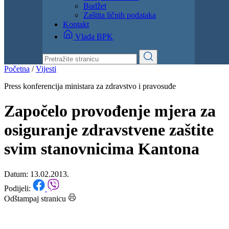
Budžet
Zaštita ličnih podataka
Kontakt
Vlada BPK
Početna
/
Vijesti
Press konferencija ministara za zdravstvo i pravosuđe
Započelo provođenje mjera za
osiguranje zdravstvene zaštite
svim stanovnicima Kantona
Datum: 13.02.2013.
Podijeli:
Odštampaj stranicu