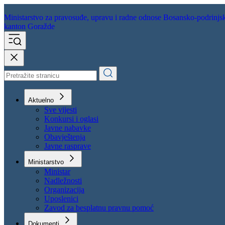
Ministarstvo za pravosuđe,
upravu i radne odnose
Bosansko-podrinjs
kanton Goražde
Aktuelno
Sve vijesti
Konkursi i oglasi
Javne nabavke
Obavještenja
Javne rasprave
Ministarstvo
Ministar
Nadležnosti
Organizacija
Uposlenici
Zavod za besplatnu pravnu pomoć
Dokumenti