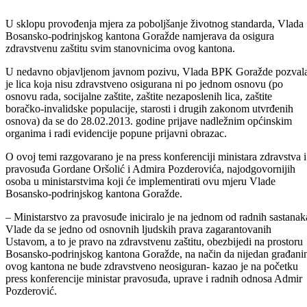
U sklopu provođenja mjera za poboljšanje životnog standarda, Vlada
Bosansko-podrinjskog kantona Goražde namjerava da osigura
zdravstvenu zaštitu svim stanovnicima ovog kantona.
U nedavno objavljenom javnom pozivu, Vlada BPK Goražde pozval
je lica koja nisu zdravstveno osigurana ni po jednom osnovu (po
osnovu rada, socijalne zaštite, zaštite nezaposlenih lica, zaštite
boračko-invalidske populacije, starosti i drugih zakonom utvrđenih
osnova) da se do 28.02.2013. godine prijave nadležnim općinskim
organima i radi evidencije popune prijavni obrazac.
O ovoj temi razgovarano je na press konferenciji ministara zdravstva i
pravosuđa Gordane Oršolić i Admira Pozderovića, najodgovornijih
osoba u ministarstvima koji će implementirati ovu mjeru Vlade
Bosansko-podrinjskog kantona Goražde.
– Ministarstvo za pravosuđe iniciralo je na jednom od radnih sastanak
Vlade da se jedno od osnovnih ljudskih prava zagarantovanih
Ustavom, a to je pravo na zdravstvenu zaštitu, obezbijedi na prostoru
Bosansko-podrinjskog kantona Goražde, na način da nijedan građani
ovog kantona ne bude zdravstveno neosiguran- kazao je na početku
press konferencije ministar pravosuđa, uprave i radnih odnosa Admir
Pozderović.