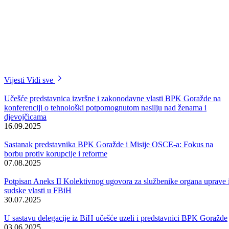
Prava na opće informacije o pravima i obavezama i pomoć u pisanju
podnesaka imaju i sva lica, svi građani BPK Goražde, bez obzira na
ispunjavanje uslova propisanih ovim zakonom.
Građani Bosansko-podrinjskog kantona Goražde ovu pravnu pomoć
ostvarivaće kroz uspostavu Zavoda za besplatnu pravnu pomoć čije je
osnivanje, nakon utvrđivanja pravnog okvira, započeto
obezbjeđivanjem prostora i kontaktima sa međunarodnim
organizacijama.
Po svemu sudeći, prostorije budućeg Zavoda opremiće UNDP, a
nakon što se provede konkursna procedura za izbor direktora i prijem
dva uposlena, Zavod bi trebao početi s radom polovinom maja ove
godine, istaknuo je na današnjoj press konferenciji ministar za
pravosuđe Admir Pozderović.