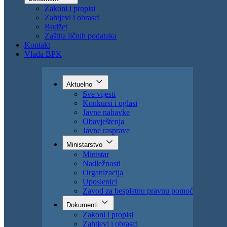
Uposlenici
Zavod za besplatnu pravnu pomoć
Dokumenti
Zakoni i propisi
Zahtjevi i obrasci
Budžet
Zaštita ličnih podataka
Kontakt
Vlada BPK
Aktuelno
Sve vijesti
Konkursi i oglasi
Javne nabavke
Obavještenja
Javne rasprave
Ministarstvo
Ministar
Nadležnosti
Organizacija
Uposlenici
Zavod za besplatnu pravnu pomoć