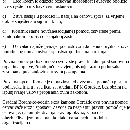
Na današnjoj press konferenciji, ministar za pravosuđe, upravu i radn
odnose u Vladi Bosansko-podrinjskog kantona Goražde Admir
Pozderović upoznao je javnost o odredbama nedavno usvojenog
Zakona o pružanju besplatne pravne pomoći.
Usvajanjem ovog zakona, Bosansko-podrinjski kanton Goražde,
prema riječima ministra Pozderovića, doprinosi reformi pravosuđa u
Bosni i Hercegovini, utvrđenoj kroz Srategiju pravosuđa u BiH i
Akcionom planu za provedbu Srategije. Istovremeno, ispunjen je
zaključak strukturalnog dijaloga koji se vodi između Bosne i
Hercegovine i Evropske unije u obalsti pravosuđa.
Pored ispunjavanja sektorskih reformskih obaveza na pomenutom
nivou, stvoren je pravni okvir pružanja pomoći i pomaka u oblasti