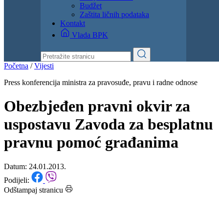
Dokumenti
Zakoni i propisi
Zahtjevi i obrasci
Budžet
Zaštita ličnih podataka
Kontakt
Vlada BPK
Početna
/
Vijesti
Press konferencija ministra za pravosuđe, pravu i radne odnose
Obezbjeđen pravni okvir za
uspostavu Zavoda za besplatnu
pravnu pomoć građanima
Datum: 24.01.2013.
Podijeli:
Odštampaj stranicu