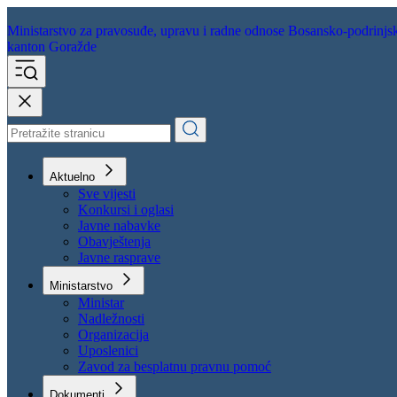
Ministarstvo za pravosuđe,
upravu i radne odnose
Bosansko-podrinjs
kanton Goražde
Aktuelno
Sve vijesti
Konkursi i oglasi
Javne nabavke
Obavještenja
Javne rasprave
Ministarstvo
Ministar
Nadležnosti
Organizacija