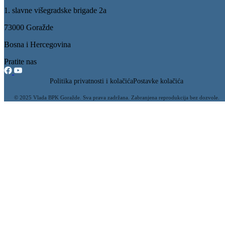
Učešće predstavnica izvršne i zakonodavne vlasti BPK Goražde na
konferenciji o tehnološki potpomognutom nasilju nad ženama i
djevojčicama
16.09.2025