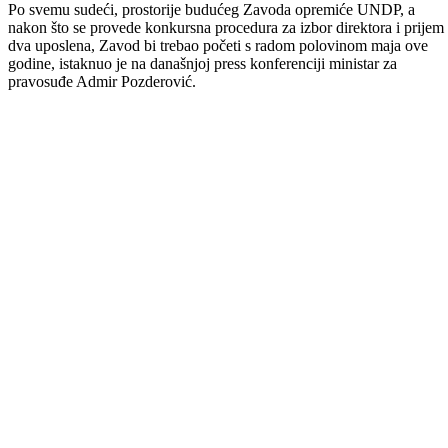
siromaškog prava i poboljšanja standarda građana u našem Kantonu.
Ovim zakonom omogućava se ostvarivanje besplatne pravne pomoći
ugroženim socijalnim kategorijama i ranjivim skupinama građanam
koja pored utvrđenog socijalnog statusa spadaju u kategoriju građana
čiji je mjesečni prihod niži od 35% prosječne plaće u Federaciji BiH.
Na osnovu statusa, pravo na besplatnu pravnu pomoć ostvaruju:
a) Dijete bez roditeljskog staranja;
b) Lice kojem je oduzeta poslovna sposobnost i duševno oboljelo
lice smješteno u zdravstvenu ustanovu;
c) Žrtva nasilja u porodici ili nasilja na osnovu spola, za vrijeme
dok je smještena u sigurnu kuću;
d) Korisnik stalne novčane(socijalne) pomoći ostvarene prema
kantonalnom propisu o socijalnoj zaštiti;
e) Uživalac najniže penzije, pod uslovom da nema drugih članova
porodičnog domaćinstva koji ostvaruju dodatna primanja.
Pravna pomoć podrazumijeva sve vrste pravnih radnji pred sudovima 
organima uprave, što uključuje savjete, pisanje raznih podnesaka i
zastupanje pred sudovima u svim postupcima.