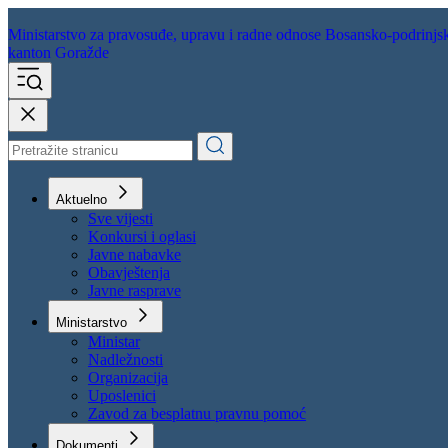
Ministarstvo za pravosuđe,
upravu i radne odnose
Bosansko-podrinjs
kanton Goražde
Aktuelno
Sve vijesti
Konkursi i oglasi
Javne nabavke
Obavještenja
Javne rasprave
Ministarstvo
Ministar
Nadležnosti
Organizacija