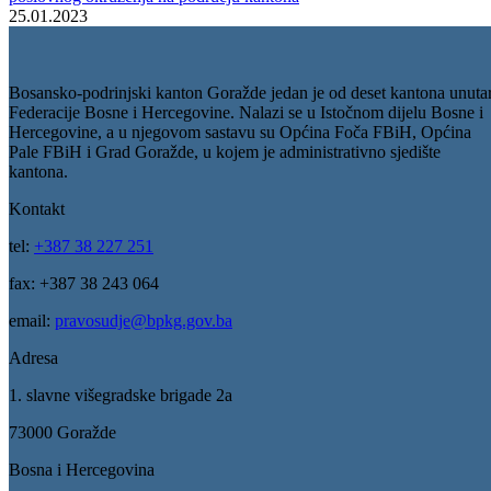
„BPK Goražde poduzima niz aktivnosti kako bi se podigao na još već
stepen nivo rada pravosudnih institucija u BPK Goražde, jer uvijek
može bolje ali moram reći da smo i do sada njihovim radom zaista
zadovoljni. Uglavnom, fokus Vlade BPK Goražde u prethodnom
periodu bio je da u saradnji sa VSTV-om , međunarodnim
institucijama i prijateljskim državama iznađe način kako bi se
unaprijedio rad pravosudnih institucija u smislu obezbjeđenja
materijalno- tehničkih sredstava “- kazala je premijerka BPK Goražd
Aida Obuća nakon sastanka održanog u zgradi Vlade BPK Goražde.
Galerija