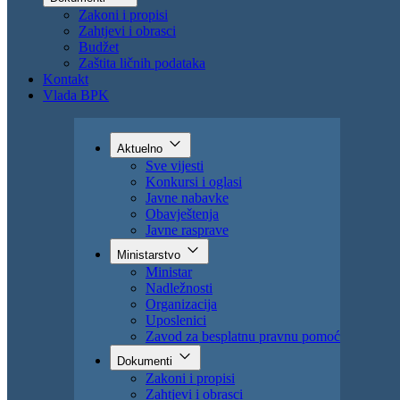
Uposlenici
Zavod za besplatnu pravnu pomoć
Dokumenti
Zakoni i propisi
Zahtjevi i obrasci
Budžet
Zaštita ličnih podataka
Kontakt
Vlada BPK
Aktuelno
Sve vijesti
Konkursi i oglasi
Javne nabavke
Obavještenja
Javne rasprave
Ministarstvo
Ministar
Nadležnosti
Organizacija
Uposlenici
Zavod za besplatnu pravnu pomoć