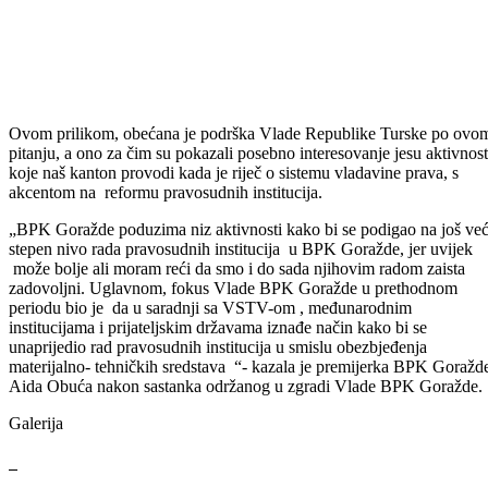
Premijerka Bosansko-podrinjskog kantona Goražde Aida Obuća, sa
saradnicima ugostila je danas generalnog direktora IT sektora pri
Ministarstvu pravde Republike Turske Alija Erdema, koji boravi u
službenoj posjeti Bosni i Hercegovini.
Posjeta našem kantonu uslijedila je po preporuci Predsjedništva
Visokog sudskog i tužilačkog vijeća BiH, a na današnjem sastanku
razgovarano je o mogućim oblicima saradnje po pitanju unaprjeđenja
rada pravosudnih institucija na prostoru našeg kantona.