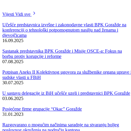
Ovom prilikom, obećana je podrška Vlade Republike Turske po ovo
pitanju, a ono za čim su pokazali posebno interesovanje jesu aktivnost
koje naš kanton provodi kada je riječ o sistemu vladavine prava, s
akcentom na reformu pravosudnih institucija.