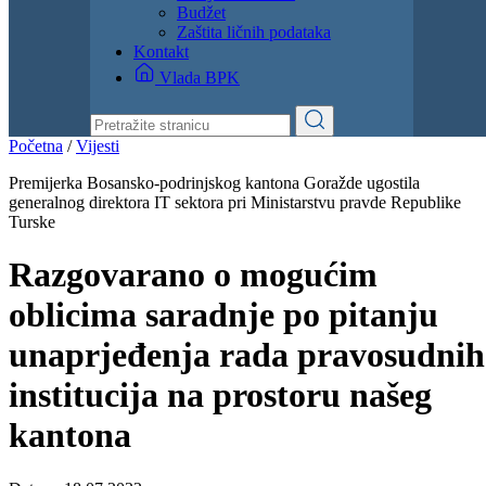
Dokumenti
Zakoni i propisi
Zahtjevi i obrasci
Budžet
Zaštita ličnih podataka
Kontakt
Vlada BPK
Početna
/
Vijesti
Premijerka Bosansko-podrinjskog kantona Goražde ugostila
generalnog direktora IT sektora pri Ministarstvu pravde Republike
Turske
Razgovarano o mogućim
oblicima saradnje po pitanju
unaprjeđenja rada pravosudnih
institucija na prostoru našeg