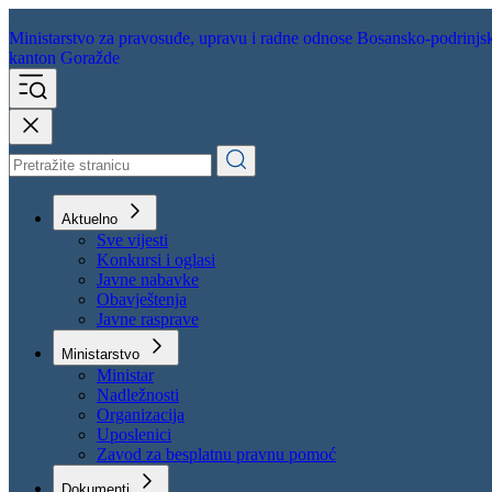
Ministarstvo za pravosuđe,
upravu i radne odnose
Bosansko-podrinjs
kanton Goražde
Aktuelno
Sve vijesti
Konkursi i oglasi
Javne nabavke
Obavještenja
Javne rasprave
Ministarstvo
Ministar
Nadležnosti
Organizacija