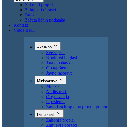
Uposlenici
Zavod za besplatnu pravnu pomoć
Dokumenti
Zakoni i propisi
Zahtjevi i obrasci
Budžet
Zaštita ličnih podataka
Kontakt
Vlada BPK
Aktuelno
Sve vijesti
Konkursi i oglasi
Javne nabavke
Obavještenja
Javne rasprave
Ministarstvo
Ministar
Nadležnosti
Organizacija
Uposlenici
Zavod za besplatnu pravnu pomoć