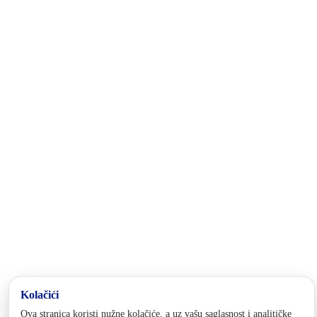
Bosansko-podrinjski kanton Goražde jedan je od deset kantona unuta
Federacije Bosne i Hercegovine. Nalazi se u Istočnom dijelu Bosne i
Hercegovine, a u njegovom sastavu su Općina Foča FBiH, Općina
Pale FBiH i Grad Goražde, u kojem je administrativno sjedište
kantona.
Kontakt
tel:
+387 38 227 251
fax: +387 38 243 064
email:
pravosudje@bpkg.gov.ba
Adresa
1. slavne višegradske brigade 2a
73000 Goražde
Bosna i Hercegovina
Pratite nas
Politika privatnosti i kolačića
Postavke kolačića