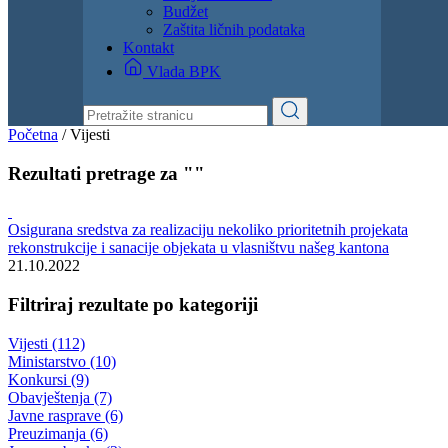
Dokumenti
Zakoni i propisi
Zahtjevi i obrasci
Budžet
Zaštita ličnih podataka
Kontakt
Vlada BPK
Početna
/
Vijesti
Rezultati pretrage za ""