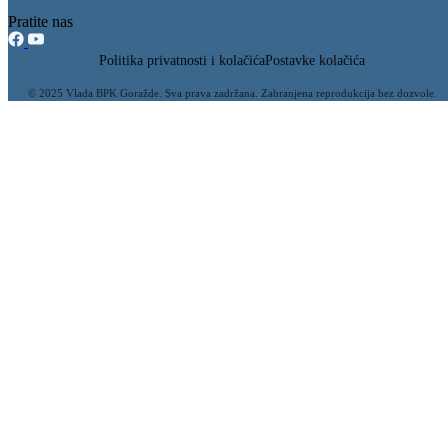
Osigurana sredstva za realizaciju nekoliko prioritetnih projekata
rekonstrukcije i sanacije objekata u vlasništvu našeg kantona
21.10.2022
Filtriraj rezultate po kategoriji
Vijesti (112)
Ministarstvo (10)
Konkursi (9)
Obavještenja (7)
Javne rasprave (6)
Preuzimanja (6)
Javne nabavke (2)
Sigurnosne informacije (1)