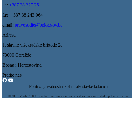
Također, 150.000 KM izdvojeno je i za realizaciju projekta
rekonstrukcije i sanacije krova zgrade u kojoj je smješteno nekoliko
institucija, između ostalih i Ministarstvo za finansije BPK Goražde.
Galerija