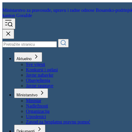
Ministarstvo za pravosuđe,
upravu i radne odnose
Bosansko-podrinjs
kanton Goražde
Aktuelno
Sve vijesti
Konkursi i oglasi
Javne nabavke
Obavještenja
Javne rasprave
Ministarstvo
Ministar
Nadležnosti
Organizacija