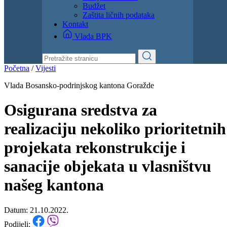
Dokumenti
Zakoni i propisi
Zahtjevi i obrasci
Budžet
Zaštita ličnih podataka
Kontakt
Vlada BPK
Početna
/
Vijesti
Vlada Bosansko-podrinjskog kantona Goražde
Osigurana sredstva za
realizaciju nekoliko prioritetnih
projekata rekonstrukcije i
sanacije objekata u vlasništvu
našeg kantona