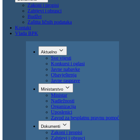
Uposlenici
Zavod za besplatnu pravnu pomoć
Dokumenti
Zakoni i propisi
Zahtjevi i obrasci
Budžet
Zaštita ličnih podataka
Kontakt
Vlada BPK
Aktuelno
Sve vijesti
Konkursi i oglasi
Javne nabavke
Obavještenja
Javne rasprave
Ministarstvo
Ministar
Nadležnosti
Organizacija
Uposlenici
Zavod za besplatnu pravnu pomoć