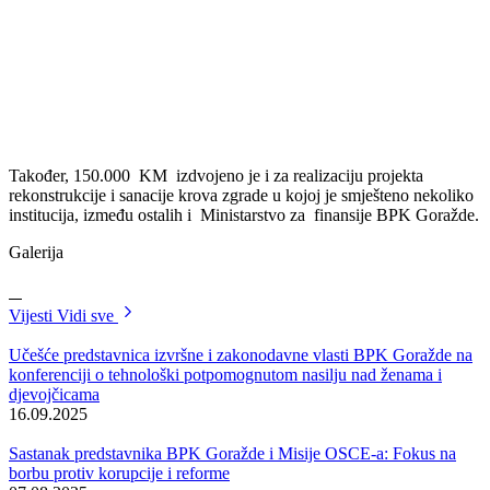
Vlada Bosansko-podrinjskog kantona Goražde, u skladu sa
Programom rada za 2022.godinu, osigurala je sredstva za realizaciju
nekoliko prioritetnih projekata rekonstrukcije i sanacije objekata u
vlasništvu našeg kantona, za što je izdvojeno više od pola miliona
konvertibilnih maraka.