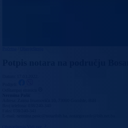
Početna
/
Obavještenja
Potpis notara na području Bos
Datum: 17.03.2022.
Podijeli:
Odštampaj stranicu
Nermina Pašić
Adresa: Zaima Imamovića 10, 73000 Goražde, BiH
Broj telefona: 038/240-340
Faks: 038/240-341
E-mail: nermina.pasic@notaribih.ba, notargorazde@bih.net.ba
Obavještenja
Vidi sve