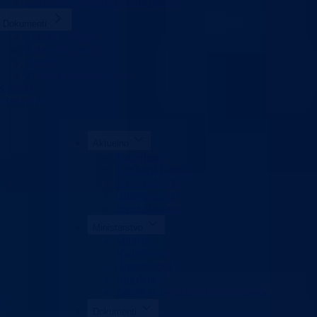
Zavod za besplatnu pravnu pomoć
Dokumenti
Zakoni i propisi
Zahtjevi i obrasci
Budžet
Zaštita ličnih podataka
Kontakt
Vlada BPK
Aktuelno
Sve vijesti
Konkursi i oglasi
Javne nabavke
Obavještenja
Javne rasprave
Ministarstvo
Ministar
Nadležnosti
Organizacija
Uposlenici
Zavod za besplatnu pravnu pomoć
Dokumenti