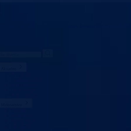
arstvo za pravosuđe,
upravu i radne odnose
Bosansko-podrinjski kanto
Aktuelno
Sve vijesti
Konkursi i oglasi
Javne nabavke
Obavještenja
Javne rasprave
Ministarstvo
Ministar
Nadležnosti
Organizacija
Uposlenici