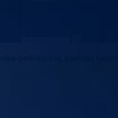
Zakoni i propisi
Zahtjevi i obrasci
Budžet
Zaštita ličnih podataka
Kontakt
Vlada BPK
ansko-podrinjskog kantona Gora