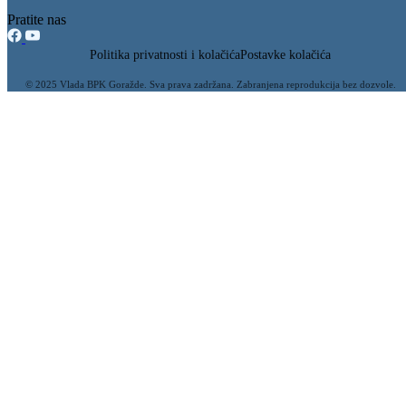
Pratite nas
Politika privatnosti i kolačića
Postavke kolačića
© 2025 Vlada BPK Goražde. Sva prava zadržana. Zabranjena reprodukcija bez dozvole.