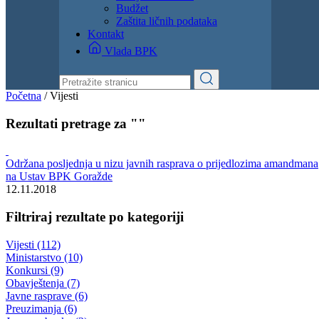
Budžet
Zaštita ličnih podataka
Kontakt
Vlada BPK
Početna
/
Vijesti
Rezultati pretrage za ""
Održana posljednja u nizu javnih rasprava o prijedlozima amandmana
na Ustav BPK Goražde
12.11.2018
Filtriraj rezultate po kategoriji
Vijesti (112)
Ministarstvo (10)
Konkursi (9)
Obavještenja (7)
Javne rasprave (6)
Preuzimanja (6)