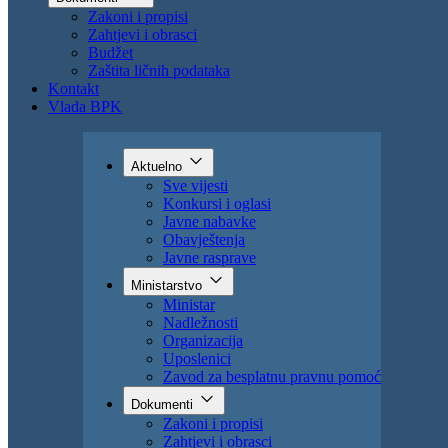
Zakoni i propisi
Zahtjevi i obrasci
Budžet
Zaštita ličnih podataka
Kontakt
Vlada BPK
Aktuelno
Sve vijesti
Konkursi i oglasi
Javne nabavke
Obavještenja
Javne rasprave
Ministarstvo
Ministar
Nadležnosti
Organizacija
Uposlenici
Zavod za besplatnu pravnu pomoć
Dokumenti
Zakoni i propisi
Zahtjevi i obrasci