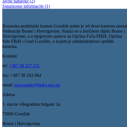
Javne nabavke (2)
Sigurnosne informacije (1)
Bosansko-podrinjski kanton Goražde jedan je od deset kantona unuta
Federacije Bosne i Hercegovine. Nalazi se u Istočnom dijelu Bosne i
Hercegovine, a u njegovom sastavu su Općina Foča FBiH, Općina
Pale FBiH i Grad Goražde, u kojem je administrativno sjedište
kantona.
Kontakt
tel:
+387 38 227 251
fax: +387 38 243 064
email:
pravosudje@bpkg.gov.ba
Adresa
1. slavne višegradske brigade 2a
73000 Goražde
Bosna i Hercegovina