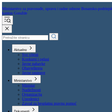
Ministarstvo za pravosuđe,
upravu i radne odnose
Bosansko-podrinjs
kanton Goražde
Aktuelno
Sve vijesti
Konkursi i oglasi
Javne nabavke
Obavještenja
Javne rasprave
Ministarstvo
Ministar
Nadležnosti
Organizacija
Uposlenici
Zavod za besplatnu pravnu pomoć
Dokumenti