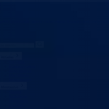
arstvo za pravosuđe,
upravu i radne odnose
Bosansko-podrinjski kanto
Aktuelno
Sve vijesti
Konkursi i oglasi
Javne nabavke
Obavještenja
Javne rasprave
Ministarstvo
Ministar
Nadležnosti
Organizacija
Uposlenici