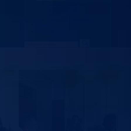
Zakoni i propisi
Zahtjevi i obrasci
Budžet
Zaštita ličnih podataka
Kontakt
Vlada BPK