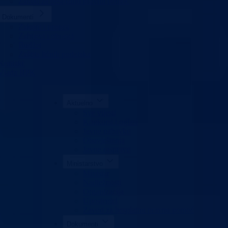
Zavod za besplatnu pravnu pomoć
Dokumenti
Zakoni i propisi
Zahtjevi i obrasci
Budžet
Zaštita ličnih podataka
Kontakt
Vlada BPK
Aktuelno
Sve vijesti
Konkursi i oglasi
Javne nabavke
Obavještenja
Javne rasprave
Ministarstvo
Ministar
Nadležnosti
Organizacija
Uposlenici
Zavod za besplatnu pravnu pomoć
Dokumenti