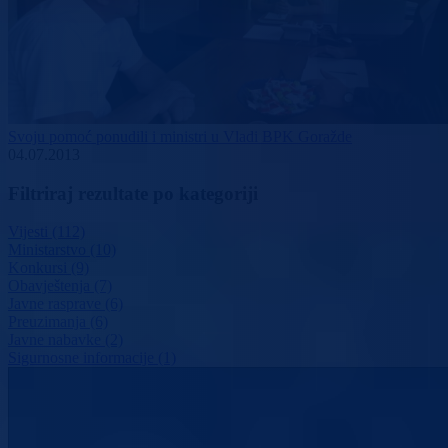
Svoju pomoć ponudili i ministri u Vladi BPK Goražde
04.07.2013
Filtriraj rezultate po kategoriji
Vijesti (112)
Ministarstvo (10)
Konkursi (9)
Obavještenja (7)
Javne rasprave (6)
Preuzimanja (6)
Javne nabavke (2)
Sigurnosne informacije (1)