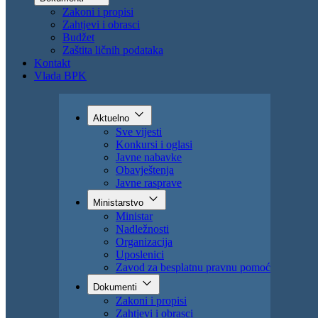
Uposlenici
Zavod za besplatnu pravnu pomoć
Dokumenti
Zakoni i propisi
Zahtjevi i obrasci
Budžet
Zaštita ličnih podataka
Kontakt
Vlada BPK
Aktuelno
Sve vijesti
Konkursi i oglasi
Javne nabavke
Obavještenja
Javne rasprave
Ministarstvo
Ministar
Nadležnosti
Organizacija
Uposlenici
Zavod za besplatnu pravnu pomoć