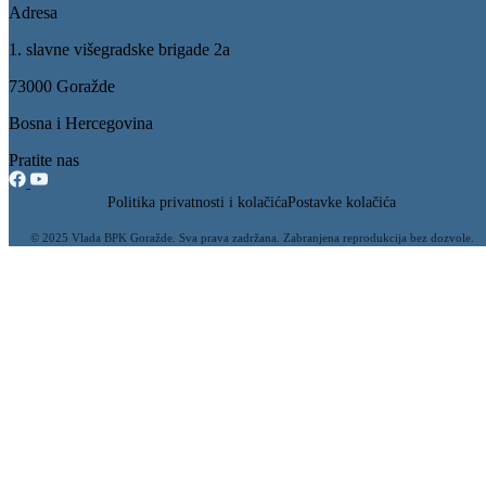
Održane javne rasprave o nacrtima Zakona o besplatnoj pravnoj
pomoći i Zakona o izmjenama i dopunama Zakona o upotrebi grba i
zastave
12.12.2012