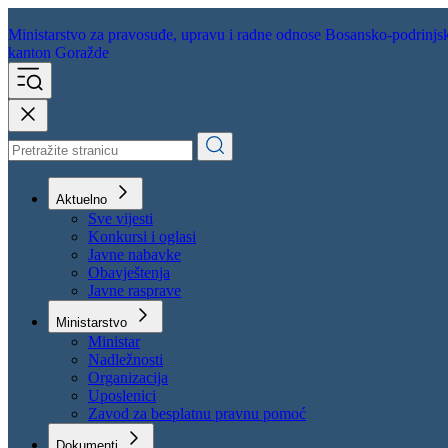
Ministarstvo za pravosuđe,
upravu i radne odnose
Bosansko-podrinjs
kanton Goražde
Aktuelno
Sve vijesti
Konkursi i oglasi
Javne nabavke
Obavještenja
Javne rasprave
Ministarstvo
Ministar
Nadležnosti
Organizacija